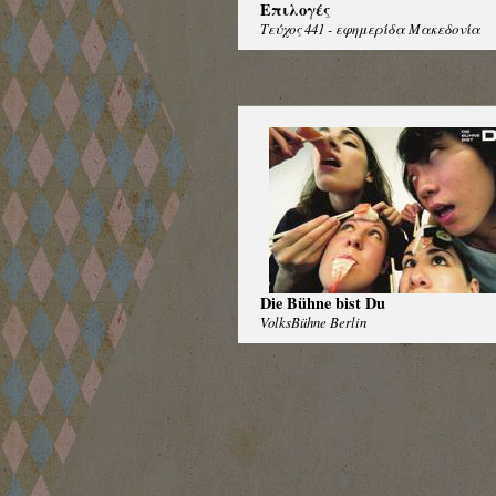
Επιλογές
Τεύχος 441 - εφημερίδα Μακεδονία
Die Bühne bist Du
VolksBühne Berlin